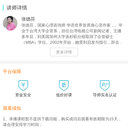
讲师详情
张德芬
张德芬，国家心理咨询师 华语世界首席身心灵作家，。毕
业于台湾大学企管系，担任台湾电视公司新闻记者、主播
多年后，到美国加州大学洛杉矶分校取得了企管硕士
（MBA）学位。2002年开始，她受到启发与指引，辞去高
薪的工作，专心研修瑜伽以及各类心灵成长课程。代表作
更多详情
品有《遇见未知的自己》、《遇见心想事成的自己》等。
五年多来，学习了各种不同的心灵成长以及心理治疗方
法，并且博览中英文有关著作，透过时时刻刻活在当下以
及观察自己的修炼，得到了许多灵性及个人成长方面的心
平台保障
得体悟。取得了中国国家心理咨询师的执照。现在最关心



的是"人类意识的进化与提升"，为地球美好的未来贡献一己
之力。目前与家人长期定居北京。 2007年6月在台湾出版
第一本有关身心灵成长的小说《遇见未知的自己》，名列
资金安全
低价好课
导师实名认证
台湾各大书店畅销排行榜，读者反应热烈，成为畅销作家
观看须知
1、录播课程暂不提供下载功能，购买成功后观看有效期限为15天，
请合理安排学习时间；