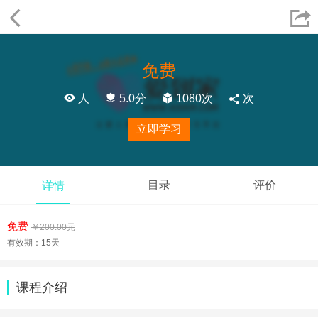


免费

人

5.0分

1080次

次
立即学习
目录
评价
详情
免费
￥200.00元
有效期：15天
课程介绍