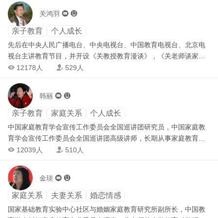
京、天津、河北、四川、山东等地做过四百余场家庭教育和儿童心
关鸿羽


理健康教育的专题讲座，受到各地学校和家长的热烈欢迎。
亲子教育
个人成长
先后在中央人民广播电台、中央电视台、中国教育电视台、北京电
视台主讲教育节目，并开设《关教授教育漫谈》，《关老师谈家
教》专题节目，热心于家庭教育理论的普及工作，在29个省(直辖
12178人
529人


市)100多个城市作家庭教育报告。 潜心于学术研究，教育专著有
《家庭教育学》、《教育就是培养习惯》、《如何提高孩子的学习
韩丽


成绩》、《提高智力的方法》、《心理素质教育》等30余部。因工
作成绩突出，曾被评为北京市劳动模范，作为教育界的先进人物代
亲子教育
家庭关系
个人成长
表在中南海受到党和国家领导人的接见，新华社、《人民日报》、
中国家庭教育学会宣传工作委员会全国巡讲团研究员，中国家庭教
《人民教育》都曾做过专文报道。
育学会宣传工作委员会全国巡讲团高级讲师，长期从事家庭教育与
青少年心理健康教育工作。应邀在北京、天津、江苏、山西、河
12039人
510人


南、安徽、广东、四川、重庆、河北、山东等地做报告近千余场。
在各地掀起了科学家庭教育的热潮。
金琰


家庭关系
夫妻关系
婚恋情感
国家基础教育实验中心社区与婚姻家庭教育研究所副所长，中国教