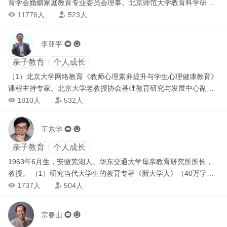
育学会婚姻家庭教育专业委员会理事。北京师范大学教育科学研究
所，婚姻家庭教育学硕士。在山东三个地区推动实现了百万家长进
11776人
523人


学堂、重新学习做家长的教育理想。
李亚平


亲子教育
个人成长
（1）北京大学网络教育《教师心理素养提升与学生心理健康教育》
课程主持专家。北京大学老教授协会基础教育研究与发展中心副秘
书长。北京师范大学教育博士研究生，中国伦理学会德育专业委员
1810人
532人


会常务理事，国家基础教育实验中心课题学术秘书长。曾担任湖北
省沙市教育局副局长。 （2）首都师范大学出版社出版的阳光系列
王东华


丛书《父母与孩子心灵对话》。 （3）著作有《教师与学生心灵对
话》，2009年12月12日入选北大百年讲堂与于丹、李燕杰同台在全
亲子教育
个人成长
国校长德育论坛上演讲。
1963年6月生，安徽芜湖人。华东交通大学母亲教育研究所所长，
教授。 （1）研究当代大学生的教育专著《新大学人》（40万字）
为93深圳（中国）优秀文稿公开竞价首部成交著作。 （2）致力人
1737人
504人


类文化启蒙的另一教育专著《发现母亲》（80万字），1999年一经
推出，即在全社会产生广泛影响。 （3）主编及编著的《我们是这
宗春山


样教育孩子的》《超薄学习》，2001年及2003年分别被选作为全国