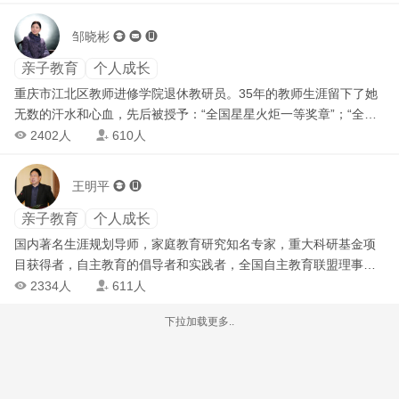
评，2012年被中组部评为全国21本《优秀党建读物》。
专家 安徽卫视《幸福夫妻档》情感专家 百合网《魅力爱人成长计
划》主讲教练 世界医学最高认证中心(WMECC)认证催眠治疗师
邹晓彬



亲子教育
个人成长
重庆市江北区教师进修学院退休教研员。35年的教师生涯留下了她
无数的汗水和心血，先后被授予：“全国星星火炬一等奖章”；“全国
首届十大当代孟母”；“全国首届百名优秀母亲”；“全国教育部先进
2402人
610人


个”；“全国三八红旗手”；多次被评为“重庆市优秀教师”、“重庆市十
佳辅导员”和“重庆市十佳母亲”的称号。著有《成长比成功更重要
王明平


——网络时代我们如何做母亲》和《聆听孩子生命拔节的声音——
网络书信伴成长》书籍，书中的内容都是邹老师与家长和孩子沟通
亲子教育
个人成长
的信件。 退休后的邹老师继续关心学生的成长，担任全国“母亲教
国内著名生涯规划导师，家庭教育研究知名专家，重大科研基金项
育”授权讲师；重庆市关工委、市妇联家庭教育讲师团讲师；重庆市
目获得者，自主教育的倡导者和实践者，全国自主教育联盟理事
江北区家庭教育工作室负责人。仍然坚持每周给孩子们写信，竭尽
长；国家教育部重点课题“学生自主能力培养研究”主持人；自主学习
2334人
611人


全力为家长、教师、学生排忧解难，全国各地的困惑学生会给邹老
研究院院长、人民教育家研究院特聘专家、北京大学基础教育研究
师留言，请求帮助，而邹老师随时收集学生的难言之隐，及时帮助
下拉加载更多..
与发展中心专家、清华大学生涯规划项目专家，研究员、特级教
孩子解决困惑，扩大了家庭教育的实效性，帮助了无数的家庭，让
师、研究生导师。 著作有： 1、《我的青春 我做主》 2、《自主能
孩子们学会做人，学会求知，拥有自信，引领家长树立了正确的教
力发展导航》（共18册） 3、《玩着长大》 （共3册） 4、《自主能
子观。邹老师对孩子们的关爱赢得了孩子们的敬重！
力概论》 5、《中小学教师自主发展促进研究》 6、《唤醒心中的巨