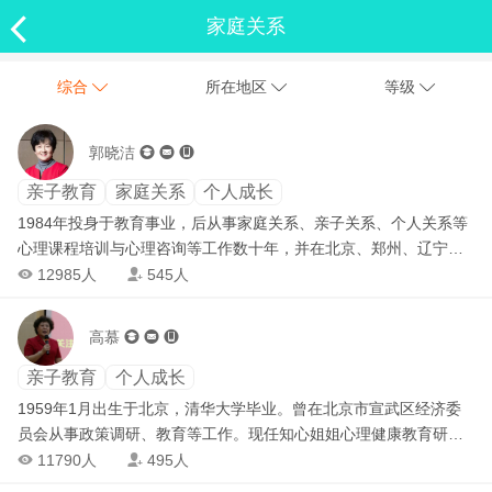

家庭关系
综合
所在地区
等级



郭晓洁



亲子教育
家庭关系
个人成长
1984年投身于教育事业，后从事家庭关系、亲子关系、个人关系等
心理课程培训与心理咨询等工作数十年，并在北京、郑州、辽宁、
石家庄、重庆、山东等全国范围内举办讲座并开设课程。 学习： 在
12985人
545人


中科院心理所学习心理学基础理论，并获得国家心理咨询师资格。
在首师大、北师大跟随国内外老师系统学习萨提亚家庭治疗模式6年
高慕



之久，并在这些老师带领下完成了长达 300多小时的个人成长体
验。 参加结构派家庭治疗学习。 参加欧文亚龙存在主义团体治疗
亲子教育
个人成长
100小时工作坊。参加哈佛与牛津大学教授陈启祥（导师）助人者的
1959年1月出生于北京，清华大学毕业。曾在北京市宣武区经济委
界线、易经与系统排列等课程。先后前往国内各城市及国外参加身
员会从事政策调研、教育等工作。现任知心姐姐心理健康教育研究
心能量疗愈课程。
中心研究员、团中央《知心姐姐》杂志社心理健康教育全国巡回报
11790人
495人


告团讲师，从事青少年心理健康教育研究多年。 近年来，应邀在北