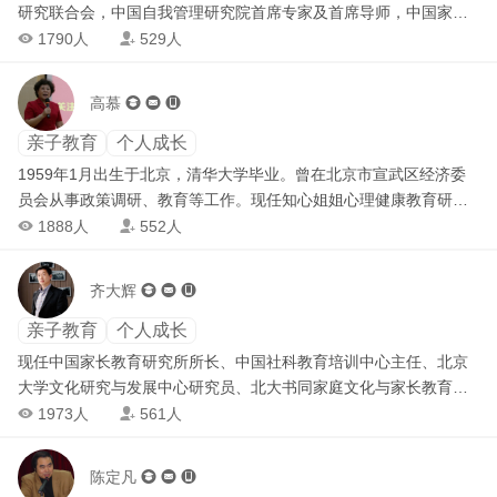
研究联合会，中国自我管理研究院首席专家及首席导师，中国家庭
教育知识传播激励计划讲师团金牌导师，国家级家庭教育课题主研
1790人
529人


负责任人，四川省教育厅、省妇联、省文明办共同组建的家庭教育
讲师团首席专家，国家职业技能鉴定所(四川)家庭教育专委会秘书
高慕



长，国家级示范高中优秀班主任。
亲子教育
个人成长
1959年1月出生于北京，清华大学毕业。曾在北京市宣武区经济委
员会从事政策调研、教育等工作。现任知心姐姐心理健康教育研究
中心研究员、团中央《知心姐姐》杂志社心理健康教育全国巡回报
1888人
552人


告团讲师，从事青少年心理健康教育研究多年。 近年来，应邀在北
京、天津、河北、四川、山东等地做过四百余场家庭教育和儿童心
齐大辉



理健康教育的专题讲座，受到各地学校和家长的热烈欢迎。
亲子教育
个人成长
现任中国家长教育研究所所长、中国社科教育培训中心主任、北京
大学文化研究与发展中心研究员、北大书同家庭文化与家长教育研
究所所长、北大公学教育研究院院长、北大汇丰商学院EMBA后中
1973人
561人


心主任教授、美国MUM大学教授、清华大学、人民大学客座教授，
中央党校“社会情绪管理与群众工作创新”及“家长教育、社区管理、
陈定凡



党群关系“课题专家。兼任中国教育学会理事、北京市家庭教育研究