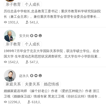
会副会长、北京市科学决策研究会常务理事、北京市教工委专家咨
亲子教育
个人成长
询委员会委员、北京市教委社区教育顾问、中国关心下一代影视文
历任忠县中学校长,忠县教育工委书记；重庆市教育科学研究院副院
化活动办公室专家组组长、中国关心下一代家长教育工程专家，北
长（兼工会主席）。兼任重庆市教育学会管理专业委员会理事长。
京市委宣传部、大连市委宣传部未成年人教育顾问。曾任中国预防
先后荣获四川省有突出贡献专家、全国优秀教师、全国优秀教育工
1931人
541人


青少年犯罪研究会副秘书长、原国家经委世界500强研究中心副主
作者、全国“五一”劳动奖章、全国外语教师“园丁奖”等称号。从事中
任、中华名人协会副秘书长，辽宁省百万家长教育工程、北京人文
小学教育管理30年，送过17届高中毕业班，出版著作4部，在报刊
安天剑



奥运和谐家庭教育工程、银川市和谐家庭教育工程、福建省家长教
杂志上发表论文50多篇。
育工程首席专家。 著有《新形式下做好群众工作的艺术与方法创
亲子教育
个人成长
新》、《群众工作手册》、《中国家长教育概论》、《家庭教育科
1989年7月毕业于北京大学国际关系学院，获法学硕士学位。在全
学原理》、《公民素质、家长教育、和谐社会》、《家长教育、家
国大学 生年度动态和思想状况调查研究、北大学生中小学阶段素质
庭管理、家校协同、家国和谐》、《跨文化管理沟通》、《企业情
养成与成功家庭教育研究有着深度研究。《专攻北大课题组》副组
1542人
547人


绪资本管理》、《家庭文化、财富传承、基业长青》、《家长必修
长，通过实际案例分析，阐述了社会、学校、教师、家庭四个方面
课》、《家庭公约与应用案例》、《家校区协同教育模式》、《校
的教育关系，同时，还就北大学生在中小学阶段成才特征进行了分
园文化与情绪管理》、《教师思维几何与表达工具》、《家庭社工
赵永久



析，并通过多年对教育与社会关系研究，揭示了教育的整体发展规
培训认证标准探讨》等书籍、教材和论文。承担国家十五规划“和谐
律。
家庭关系
夫妻关系
婚恋情感
社区与家长教育”课题、十一五规划“未成年人思想道德教育与家长教
育源头干预”课题、十二五规划“家长教育、社区管理、党群关
婚姻家庭咨询师 《嫁个好老公》作者 《爱的五种能力》作者 浙江
系”、“社会情绪管理与群众工作创新”等课题。其著作《新形式下做
卫视《婚姻保卫战》情感专家 黑龙江卫视《你好丘比特》情感专家
好群众工作的艺术与方法创新》2011年2月17日由《人民日报》书
天津卫视《幸福来敲门》情感专家 北京电视台《生活面对面》情感
12296人
618人

