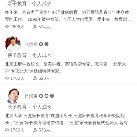
妇联活动用书。 （4）策划及参与中央电视台等各类电视节目百余
亲子教育
个人成长
场，应邀担任全国及各省市“杰出母亲”评委十余次，组织各类母亲教
多年来一直致力于青少年心理健康教育、犯罪预防及青少年生命教
育报告会数千场。 （5）由于在母亲教育研究及普及方面的突出贡
育的工作。 1999年被中宣部、全国人大内司委、团中央、教育部、
献成绩，2001年入选《中国青年》“可能影响21世纪中国的100位青
司法部授予首批“中国保护未成年人优秀公民”荣誉称号，2002年被
2806人
514人


年人物”。
北京市教委、市人事局评为“北京市校外教育先进个人,2005年被中
宣部、教育部、中国科协等部委联合授予中国青少年社会教育“银杏
张洪亮


奖”突出贡献奖；2007年获得首都精神文明建设奖,2008年获“青少年
研究事业突出贡献奖”荣誉称号；2008年北京市十大志愿者2009年
亲子教育
个人成长
首都慈善公益人物，2010年全国维护妇女儿童权益先进个人。2001
北京王府学校校长、留美学者、英语教学专家、教育家。 北京大
年、2009年分别受到江泽民主席、胡锦涛主席接见。 通过长期的研
学“专攻北大”课题组特聘专家。
究与实践，总结出以生命发展为核心的 “唤醒生命意识、激发生命潜
1762人
528人


能、引领生命方向” 的生命教育思想体系。在青少年成长规划、学习
能力、亲职教育；教师、学生及高压职业的压力管理等方面的研究
肖斌臣



与实践取得显著成效。
亲子教育
个人成长
北京大学“三宽家长教育”课题组组长,三宽家长教育科学研究院院
长，“三宽”家长教育理念首倡者，“三宽”家长教育模式创始人 著有
《求索》、《烛泪如歌》、《寻找失落的钥匙——中国个性化教育
1789人
533人


全景报告》、《教育唯真》、《读懂孩子——破解中国家庭教育中