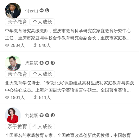
的80个怎么办》、《“三宽”家长大讲堂》等畅销图书，领衔主编
何云山


《三宽家长教程》（上、中、下卷）。
亲子教育
个人成长
中学教育研究高级教师，重庆市教育科学研究院家庭教育研究中心
主任，重庆市家庭与学校合作教育研究会副会长，重庆市家庭教育
研究会常务理事，重庆三峡教育文化研究院家庭教育研究所名誉所
2584人
540人


长，重庆市妇联家庭教育讲师团优秀讲师，重庆市教育科学“十二
五”规划 2011 年度重点课题“重庆市学习型家庭创建策略研究”负责
周建斌



人。 出版有《创新学习》《中小学教育科研指南》《心理素质教育
实用全书》《重市中小学生家庭教育发展报告》《给父母的建议》
亲子教育
个人成长
等专著
北大教育学院博士。“专攻北大”课题组及高材生成功家庭教育与实践
中心核心成员。上海外国语大学英语语言学硕士。全国著名英语教
学和家庭教育专家。成功家庭教育高级讲师导师。教育学、心理
1901人
511人


学、英语语言学资深专家。著名学习问题、心理素质和心理健康问
题诊断专家。
刘乾跃



亲子教育
个人成长
全国著名的家庭教育专家，全国教育改革创新优秀教师，中国教育